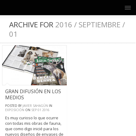
ARCHIVE FOR
2016 / SEPTIEMBRE /
01
GRAN DIFUSIÓN EN LOS
MEDIOS
POSTED BY
JAVIER SAHAGÚN
IN
EXPOSICIÓN
ON
SEP
01
2016
Es muy curioso lo que ocurre
con todas mis obras de fauna,
que como digo inicié para los
nuevos diseños de envases de