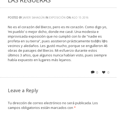
POSTED BY
JAVIER SAHAGÚN
IN
EXPOSICIÓN
ON
AGO
15
2016
No es el corazón del Bierzo, pero es mi corazón. Como digo yo,
‘mi pueblo’ o mejor dicho, donde me casé. Una modesta e
improvisada exposición que no cumplió con lo de “nadie es
profeta en su tierra”, pues asistieron prácticamente tod@s l@s
vecinos y aledaños. Les gustó mucho, porque se engulleron 46
obras de paisajes del Bierzo. Mi esfuerzo durante estos
últimos 3 años, que algunos nunca habían visto, pues siempre
había expuesto en lugares más lejanos.
0
0
Leave a Reply
Tu dirección de correo electrónico no será publicada.
Los
campos obligatorios están marcados con
*