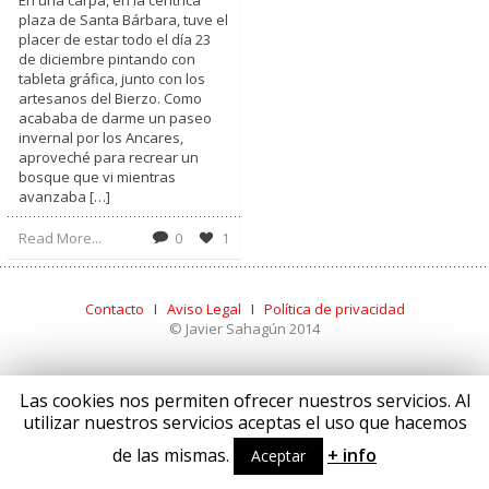
En una carpa, en la céntrica
plaza de Santa Bárbara, tuve el
placer de estar todo el día 23
de diciembre pintando con
tableta gráfica, junto con los
artesanos del Bierzo. Como
acababa de darme un paseo
invernal por los Ancares,
aproveché para recrear un
bosque que vi mientras
avanzaba […]
Read More...
0
1
Contacto
I
Aviso Legal
I
Política de privacidad
© Javier Sahagún 2014
Las cookies nos permiten ofrecer nuestros servicios. Al
utilizar nuestros servicios aceptas el uso que hacemos
de las mismas.
+ info
Aceptar