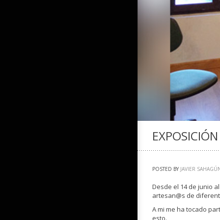
EXPOSICIÓN
POSTED BY
JAVIER SAHAGÚ
Desde el 14 de junio a
artesan@s de diferente
A mi me ha tocado parti
esto.