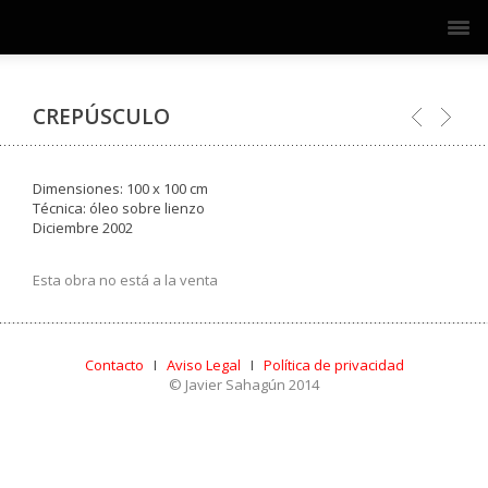
CREPÚSCULO
Dimensiones: 100 x 100 cm
Técnica: óleo sobre lienzo
Diciembre 2002
Esta obra no está a la venta
Contacto
I
Aviso Legal
I
Política de privacidad
© Javier Sahagún 2014